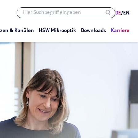
DE
/
EN
tzen & Kanülen
HSW Mikrooptik
Downloads
Karriere