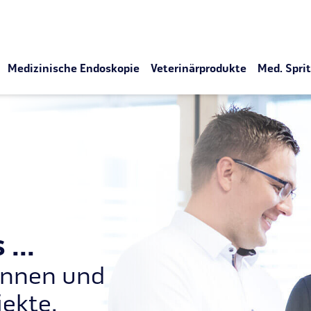
Medizinische Endoskopie
Veterinärprodukte
Med. Spri
...
*innen und
ekte.