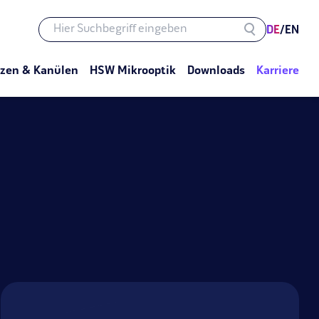
DE
/
EN
tzen & Kanülen
HSW Mikrooptik
Downloads
Karriere