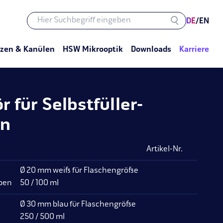
DE
/
EN
tzen & Kanülen
HSW Mikrooptik
Downloads
Karriere
 für Selbstfüller-
en
Artikel-Nr.
Ø 20 mm weiß für Flaschengröße
pen
50 / 100 ml
Ø 30 mm blau für Flaschengröße
250 / 500 ml