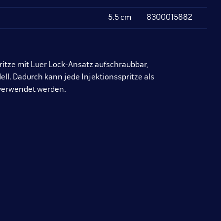
5.5 cm
8300015882
pritze mit Luer Lock-Ansatz aufschraubbar,
l. Dadurch kann jede Injektionsspritze als
 verwendet werden.