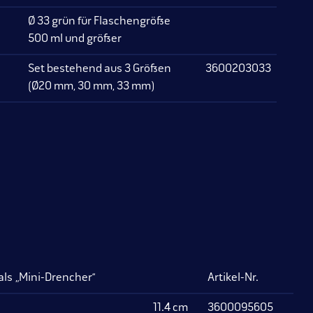
Ø 33 grün für Flaschengröße
500 ml und größer
Set bestehend aus 3 Größen
3600203033
(Ø20 mm, 30 mm, 33 mm)
ls „Mini-Drencher“
Artikel-Nr.
11.4 cm
3600095605