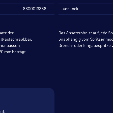
8300013288
Luer Lock
atz der
Das Ansatzrohr ist auf jede S
® aufschraubbar.
unabhängig vom Spritzenmodel
 nur passen,
Drench- oder Eingabespritze
20 mm beträgt.
ad.