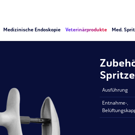
Medizinische Endoskopie
Veterinärprodukte
Med. Spri
Zubehör
Spritz
Ausführung
Entnahme-,
Belüftungskap